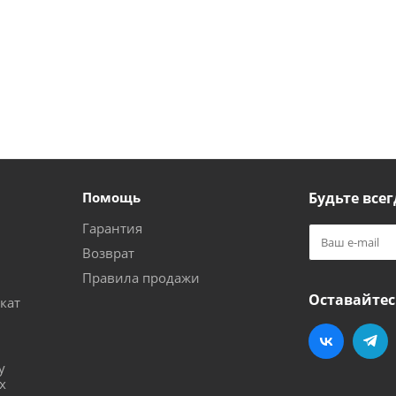
Помощь
Будьте всег
Гарантия
Возврат
Правила продажи
Оставайтес
кат
и
у
х