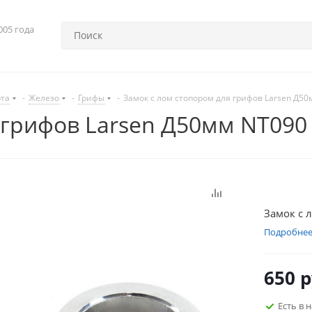
005 года
рта
-
Железо
-
Грифы
-
Замок с лом стопором для грифов Larsen Д5
 грифов Larsen Д50мм NT090
Замок с
Подробне
650
р
Есть в 