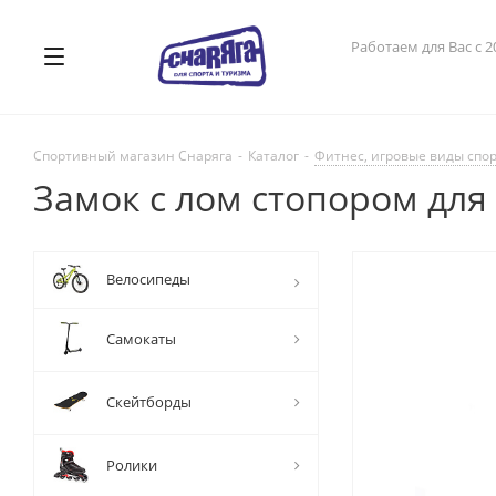
Работаем для Вас с 2
Спортивный магазин Снаряга
-
Каталог
-
Фитнес, игровые виды спо
Замок с лом стопором для
Велосипеды
Самокаты
Скейтборды
Ролики