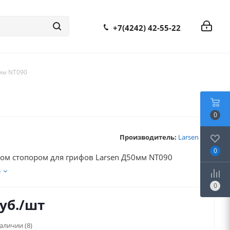
+7(4242) 42-55-22
0мм NT090
0
Производитель:
Larsen
0
 лом стопором для грифов Larsen Д50мм NT090
е
0
уб.
/шт
наличии
(8)