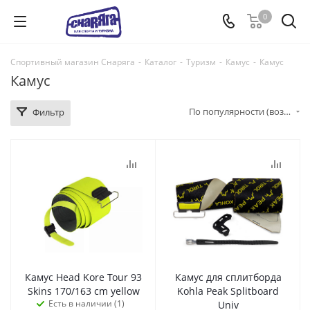
0
Спортивный магазин Снаряга
-
Каталог
-
Туризм
-
Камус
-
Камус
Камус
По популярности (возрастание)
Фильтр
Камус Head Kore Tour 93
Камус для сплитборда
Skins 170/163 cm yellow
Kohla Peak Splitboard
Есть в наличии (1)
Univ