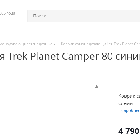
005 года
монадувающиеся/надувные
-
Коврик самонадувающийся Trek Planet Ca
Trek Planet Camper 80 сини
Коврик с
син
Подробне
4 790