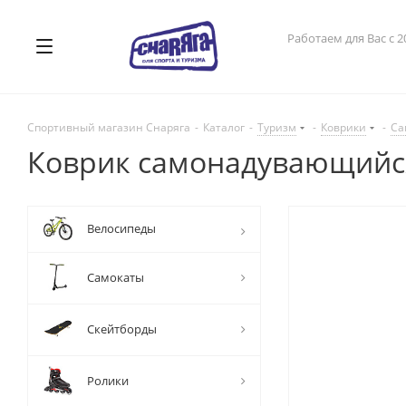
Работаем для Вас с 2
Спортивный магазин Снаряга
-
Каталог
-
Туризм
-
Коврики
-
Са
Коврик самонадувающийся 
Велосипеды
Самокаты
Скейтборды
Ролики