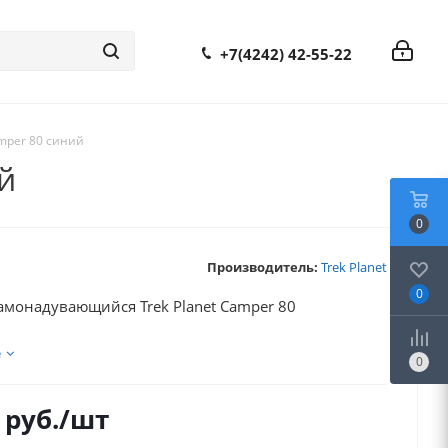
+7(4242) 42-55-22
mper 80 синий
й
0
Производитель:
Trek Planet
0
амонадувающийся Trek Planet Camper 80
ий
е
0
руб.
/шт