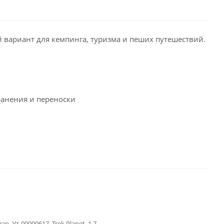
вариант для кемпинга, туризма и пеших путешествий.
ранения и переноски
ар, Ут-00000617, Trek Planet, 1.7