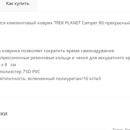
Как купить
я кемпинговый коврик TREK PLANET Camper 80 прекрасный 
н коврика позволяет сократить время самонадувания
мпрессионные резиновые кольца и чехол для аккуратного х
5 x 8 см
 полиэстер 75D PVC
я/плотность: вспененный полиуретан/16 кг/м3
ики
Товар, Тов