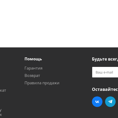
Помощь
Будьте всег
Гарантия
Возврат
Правила продажи
Оставайтес
кат
и
у
х