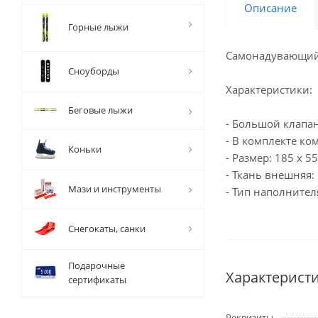
Описание
Горные лыжи
Самонадувающийс
Сноуборды
Характеристики:
Беговые лыжи
- Большой клапа
- В комплекте ко
Коньки
- Размер: 185 x 5
- Ткань внешняя:
Мази и инструменты
- Тип наполнител
Снегокаты, санки
Подарочные
Характерист
сертификаты
Реквизиты