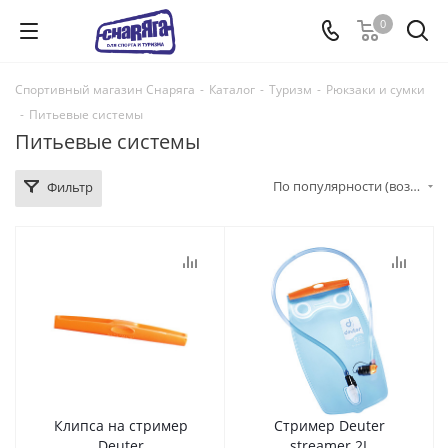
0
Спортивный магазин Снаряга
-
Каталог
-
Туризм
-
Рюкзаки и сумки
-
Питьевые системы
Питьевые системы
По популярности (возрастание)
Фильтр
Клипса на стример
Стример Deuter
Deuter
streamer 2L