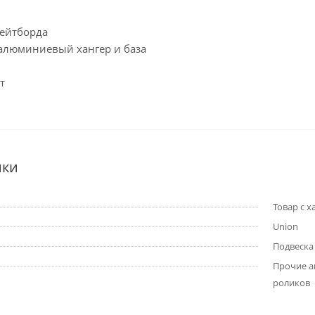
кейтборда
алюминиевый хангер и база
т
ики
Товар с х
Union
Подвеска
Прочие а
роликов