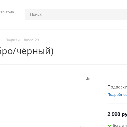
005 года
-
Подвески Union/129
бро/чёрный)
Подвески
Подробне
2 990
ру
Есть в 