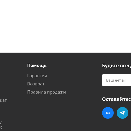
Помощь
Будьте всег
Гарантия
Возврат
Правила продажи
Оставайтес
кат
и
у
х