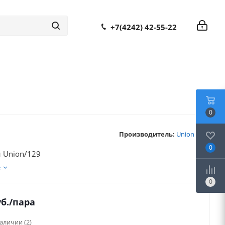
+7(4242) 42-55-22
0
Производитель:
Union
0
 Union/129
е
0
б.
/пара
наличии
(2)