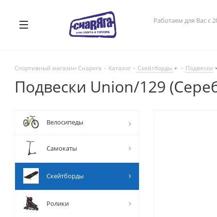
Работаем для Вас с 2
Спортивный магазин Снаряга
-
Каталог
-
Скейтборды
-
Подвески
Подвески Union/129 (Сере
Велосипеды
Самокаты
Скейтборды
Ролики