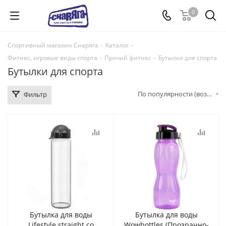
0
Спортивный магазин Снаряга
-
Каталог
-
Фитнес, игровые виды спорта
-
Прочий фитнес
-
Бутылки для спорта
Бутылки для спорта
По популярности (возрастание)
Фильтр
Бутылка для воды
Бутылка для воды
Lifestyle straight со
Wowbottles (Прозрачно-