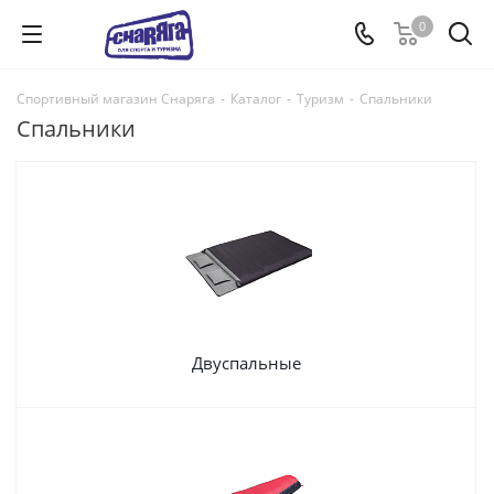
0
Спортивный магазин Снаряга
-
Каталог
-
Туризм
-
Спальники
Спальники
Двуспальные