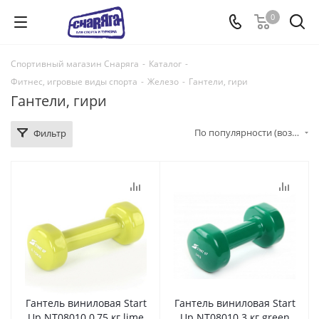
0
Спортивный магазин Снаряга
-
Каталог
-
Фитнес, игровые виды спорта
-
Железо
-
Гантели, гири
Гантели, гири
По популярности (возрастание)
Фильтр
Гантель виниловая Start
Гантель виниловая Start
Up NT08010 0,75 кг lime
Up NT08010 3 кг green