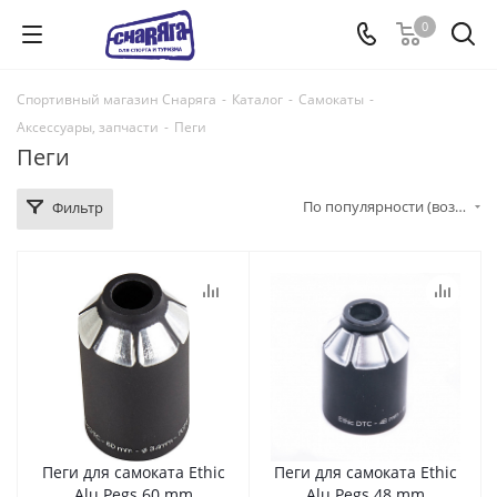
0
Спортивный магазин Снаряга
-
Каталог
-
Самокаты
-
Аксессуары, запчасти
-
Пеги
Пеги
По популярности (возрастание)
Фильтр
Пеги для самоката Ethic
Пеги для самоката Ethic
Alu Pegs 60 mm
Alu Pegs 48 mm