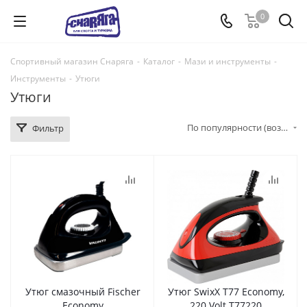
0
Спортивный магазин Снаряга
-
Каталог
-
Мази и инструменты
-
Инструменты
-
Утюги
Утюги
По популярности (возрастание)
Фильтр
Утюг смазочный Fischer
Утюг SwixX T77 Economy,
Economy
220 Volt T77220