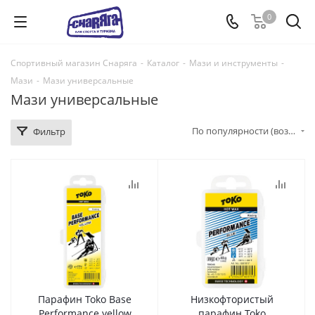
0
Спортивный магазин Снаряга
-
Каталог
-
Мази и инструменты
-
Мази
-
Мази универсальные
Мази универсальные
По популярности (возрастание)
Фильтр
Парафин Toko Base
Низкофтористый
Performance yellow
парафин Toko