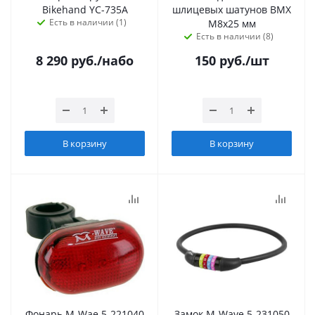
Bikehand YC-735A
шлицевых шатунов BMX
Есть в наличии (1)
М8х25 мм
Есть в наличии (8)
8 290
руб.
/набо
150
руб.
/шт
В корзину
В корзину
Фонарь M-Wae 5-221040
Замок M-Wave 5-231050