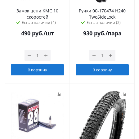
Замок цепи KMC 10
Ручки 00-170474 H240
скоростей
TwoSideLock
Есть в наличии (4)
Есть в наличии (2)
490
руб.
/шт
930
руб.
/пара
В корзину
В корзину