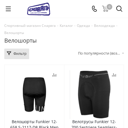
0
Спортивный магазин Снаряга
-
Каталог
-
Одежда
-
Велоодежда
-
Велошорты
Велошорты
По популярности (возрастание)
Фильтр
Велошорты Funkier 12-
Велотрусы Funkier 12-
658 S-2117-D8 Black Men
700 Sestriere Seamless-