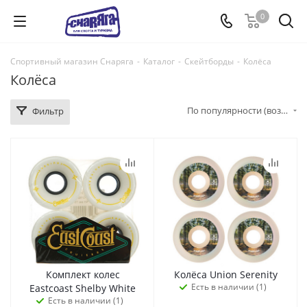
0
Спортивный магазин Снаряга
-
Каталог
-
Скейтборды
-
Колёса
Колёса
По популярности (возрастание)
Фильтр
Комплект колес
Колёса Union Serenity
Есть в наличии (1)
Eastcoast Shelby White
Есть в наличии (1)