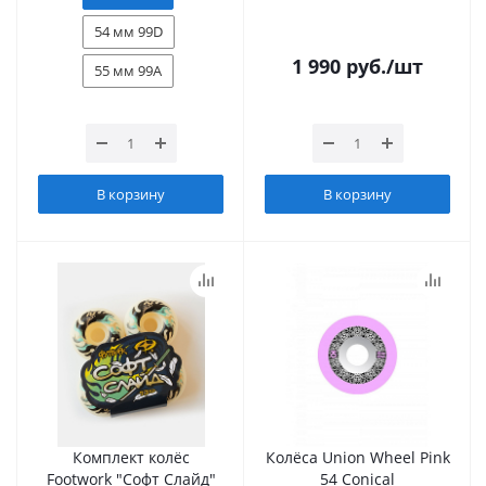
54 мм 99D
1 990
руб.
/шт
55 мм 99А
В корзину
В корзину
Комплект колёс
Колёса Union Wheel Pink
Footwork "Софт Слайд"
54 Conical