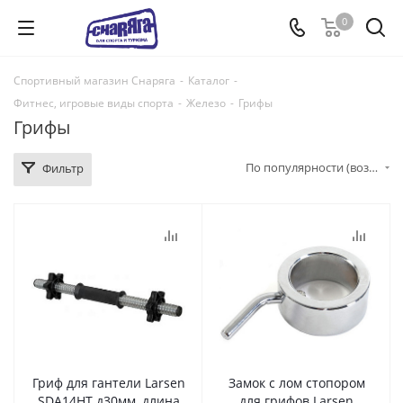
0
Спортивный магазин Снаряга
-
Каталог
-
Фитнес, игровые виды спорта
-
Железо
-
Грифы
Грифы
По популярности (возрастание)
Фильтр
Гриф для гантели Larsen
Замок с лом стопором
SDA14HT д30мм, длина
для грифов Larsen