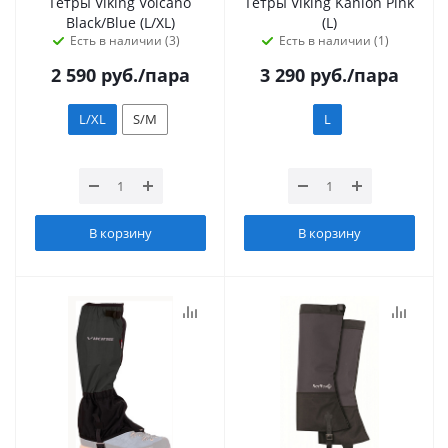
Гетры Viking Volcano
Гетры Viking Kanion Pink
Black/Blue (L/XL)
(L)
Есть в наличии (3)
Есть в наличии (1)
2 590
руб.
/пара
3 290
руб.
/пара
L/XL
S/M
L
В корзину
В корзину