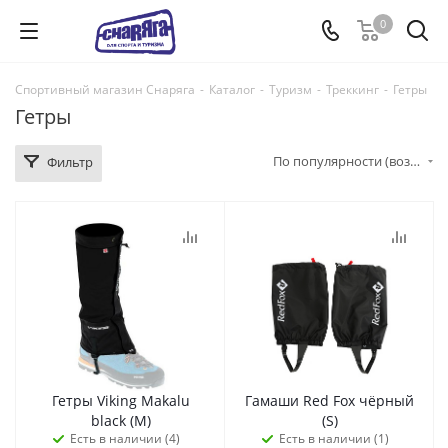
0
Спортивный магазин Снаряга
-
Каталог
-
Туризм
-
Треккинг
-
Гетры
Гетры
По популярности (возрастание)
Фильтр
Гетры Viking Makalu
Гамаши Red Fox чёрный
black (M)
(S)
Есть в наличии (4)
Есть в наличии (1)