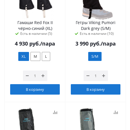
Гамаши Red Fox II
Гетры Viking Pumori
чёрно-синий (XL)
Dark grey (S/M)
Есть в наличии (5)
Есть в наличии (10)
4 930
руб.
/пара
3 990
руб.
/пара
XL
M
L
S/M
В корзину
В корзину