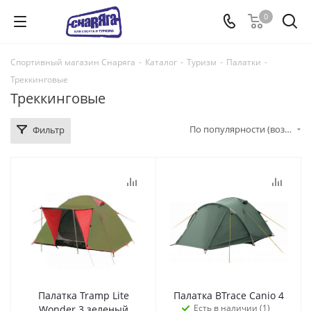
0
Спортивный магазин Снаряга
-
Каталог
-
Туризм
-
Палатки
-
Треккинговые
Треккинговые
По популярности (возрастание)
Фильтр
Палатка Tramp Lite
Палатка BTrace Canio 4
Есть в наличии (1)
Wonder 3 зеленый