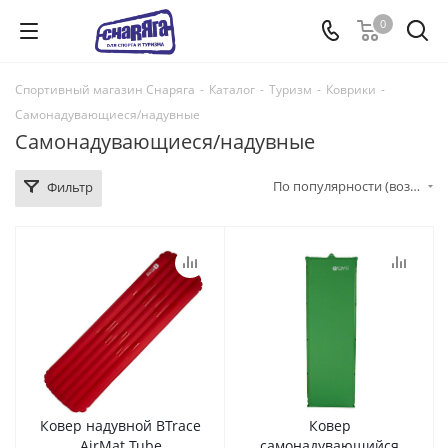
0
Спортивный магазин Снаряга
-
Каталог
-
Туризм
-
Коврики
-
Самонадувающиеся/надувные
Самонадувающиеся/надувные
По популярности (возрастание)
Фильтр
Ковер надувной BTrace
Ковер
AirMat Tube
самонадувающийся