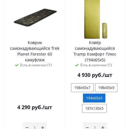
Коврик
Ковёр
самонадувающийся Trek
самонадувающийся
Planet Forester 60
Tramp Комфорт Плюс
камуфляж
(194х65х5)
Есть в наличии (1)
Есть в наличии (1)
4 930
руб.
/шт
198х65х7
198х65х9
194х65х5
4 290
руб.
/шт
187х130х5