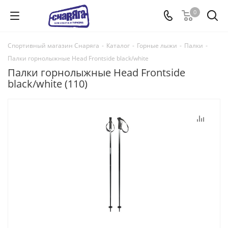
0
Спортивный магазин Снаряга
-
Каталог
-
Горные лыжи
-
Палки
-
Палки горнолыжные Head Frontside black/white
Палки горнолыжные Head Frontside
black/white (110)