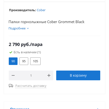
Производитель:
Cober
Палки горнолыжные Cober Grommet Black
Подробнее
2 790
руб.
/пара
Есть в наличии
(1)
90
95
105
В корзину
Рассчитать доставку