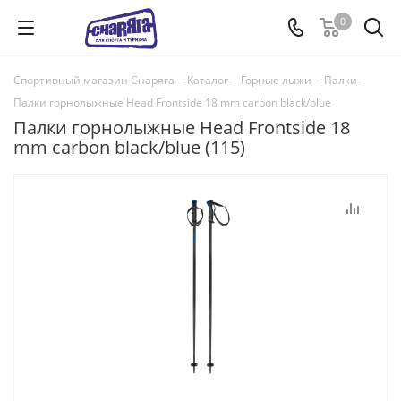
0
Спортивный магазин Снаряга
-
Каталог
-
Горные лыжи
-
Палки
-
Палки горнолыжные Head Frontside 18 mm carbon black/blue
Палки горнолыжные Head Frontside 18
mm carbon black/blue (115)