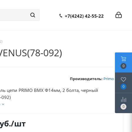
+7(4242) 42-55-22
2)
VENUS(78-092)
0
Производитель:
Primo
0
ль цепи PRIMO BMX Ф14мм, 2 болта, черный
-092)
е
0
уб.
/шт