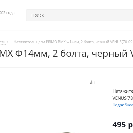
005 года
сти
-
Натяжитель цепи PRIMO BMX Ф14мм, 2 болта, черный VENUS(78-09
X Ф14мм, 2 болта, черный 
Натяжите
VENUS(78
Подробне
495
р