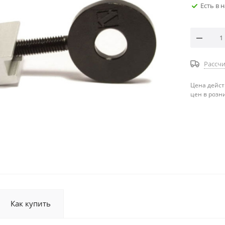
Есть в 
Рассчи
Цена дейст
цен в розн
Как купить