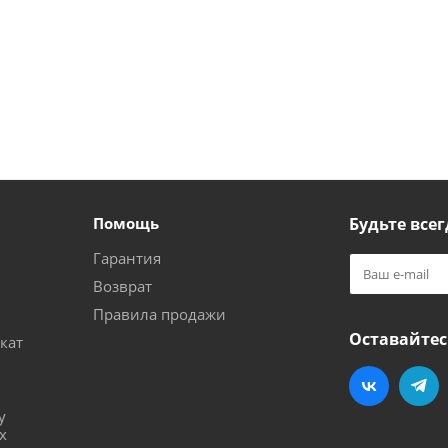
Помощь
Будьте всег
Гарантия
Возврат
Правила продажи
Оставайтес
кат
и
у
х