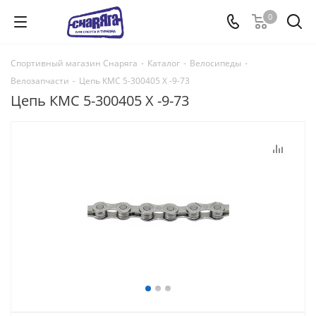
0
Спортивный магазин Снаряга
-
Каталог
-
Велосипеды
-
Велозапчасти
-
Цепь КМС 5-300405 Х -9-73
Цепь КМС 5-300405 Х -9-73