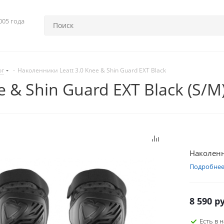
005 года
ог
-
Наколенники Leatt 3.0 Knee & Shin Guard EXT Black
 & Shin Guard EXT Black (S/M
Наколенни
Подробне
8 590
ру
Есть в 