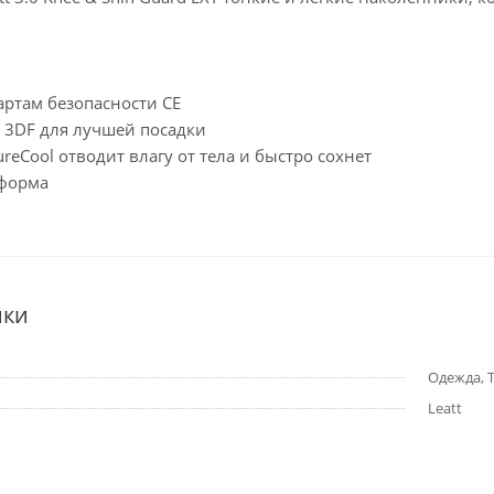
артам безопасности CE
и 3DF для лучшей посадки
ureCool отводит влагу от тела и быстро сохнет
 форма
ики
Одежда, Т
Leatt