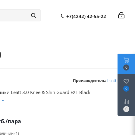
+7(4242) 42-55-22
)
0
Производитель:
Leatt
0
ки Leatt 3.0 Knee & Shin Guard EXT Black
е
0
б.
/пара
наличии
(1)