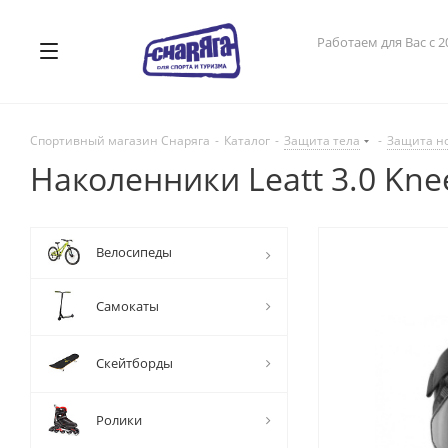
Работаем для Вас с 2
Спортивный магазин Снаряга
-
Каталог
-
Защита тела
-
Защита н
Наколенники Leatt 3.0 Knee
Велосипеды
Самокаты
Скейтборды
Ролики