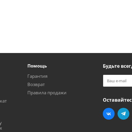
Помощь
Будьте всег
Гарантия
Возврат
Правила продажи
Оставайтес
кат
и
у
х