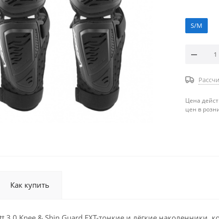
S/M
Рассчи
Цена дейст
цен в розн
Как купить
t 3.0 Knee & Shin Guard EXT-тонкие и лёгкие наколенники,