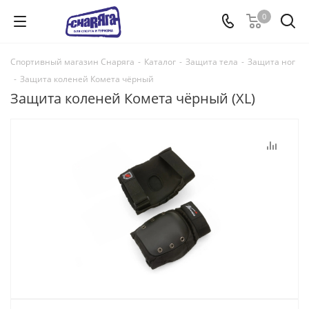
0
Спортивный магазин Снаряга
-
Каталог
-
Защита тела
-
Защита ног
-
Защита коленей Комета чёрный
Защита коленей Комета чёрный (XL)