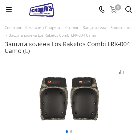
0
Спортивный магазин Снаряга
-
Каталог
-
Защита тела
-
Защита ног
-
Защита колена Los Raketos Combi LRK-004 Camo
Защита колена Los Raketos Combi LRK-004
Camo (L)