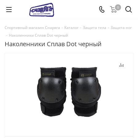
0
Спортивный магазин Снаряга
-
Каталог
-
Защита тела
-
Защита ног
-
Наколенники Сплав Dot черный
Наколенники Сплав Dot черный