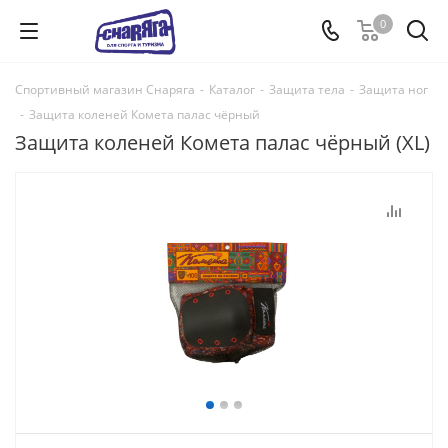
0
Спортивный магазин Снаряга
-
Каталог
-
Защита тела
-
Защита ног
-
Защита коленей Комета палас чёрный
Защита коленей Комета палас чёрный (XL)