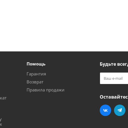
Помощь
Будьте всег
Гарантия
Возврат
Правила продажи
Оставайтес
кат
и
у
х