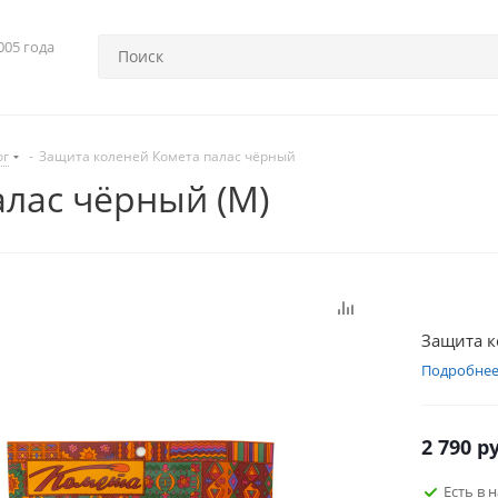
005 года
ог
-
Защита коленей Комета палас чёрный
лас чёрный (M)
Защита к
Подробне
2 790
ру
Есть в 