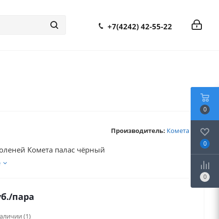
+7(4242) 42-55-22
0
Производитель:
Комета
0
оленей Комета палас чёрный
е
0
б.
/пара
наличии
(1)