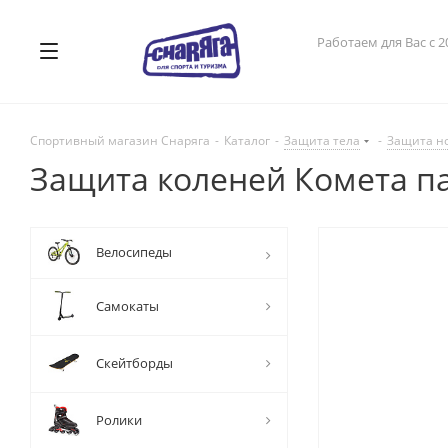
Работаем для Вас с 2
Спортивный магазин Снаряга
-
Каталог
-
Защита тела
-
Защита н
Защита коленей Комета па
Велосипеды
Самокаты
Скейтборды
Ролики