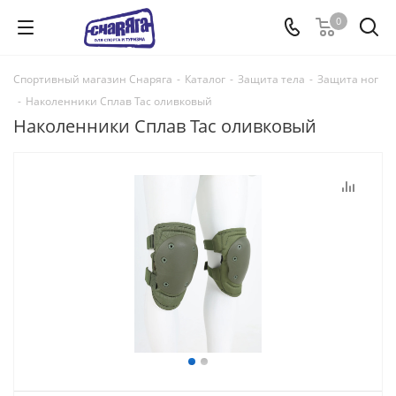
0
Спортивный магазин Снаряга
-
Каталог
-
Защита тела
-
Защита ног
-
Наколенники Сплав Tac оливковый
Наколенники Сплав Tac оливковый