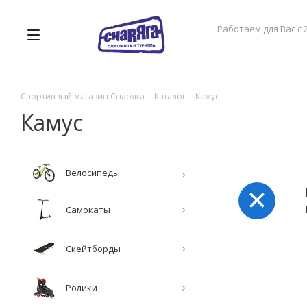
Работаем для Вас с 
Спортивный магазин Снаряга
-
Каталог
-
Камус
Камус
Велосипеды
Самокаты
Скейтборды
Ролики