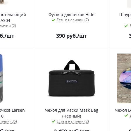
апотевающий
Футляр для очков Hide
Шнуро
Есть в наличии (7)
(30мл) AS04
личии (2)
б.
/шт
390
руб.
/шт
очков Larsen
Чехол для маски Mask Bag
10
(Чёрный)
личии (36)
Есть в наличии (2)