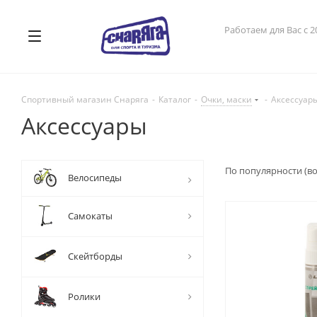
Работаем для Вас с 2
Спортивный магазин Снаряга
-
Каталог
-
Очки, маски
-
Аксессуар
Аксессуары
По популярности (в
Велосипеды
Самокаты
Скейтборды
Ролики