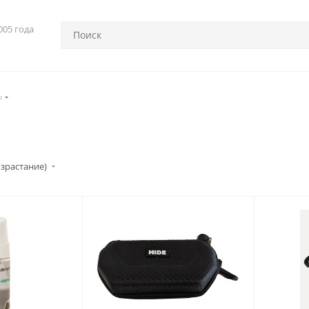
005 года
ы
озрастание)