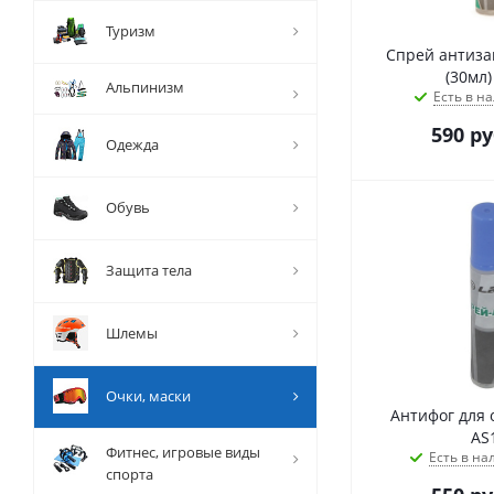
Туризм
Спрей антиз
Альпинизм
Есть в на
590
ру
Одежда
Обувь
Защита тела
Шлемы
Очки, маски
Антифог для 
AS
Фитнес, игровые виды
Есть в на
спорта