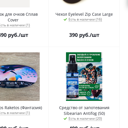
к для очков Сплав
Чехол Eyelevel Zip Case Large
Есть в наличии (16)
Cover
Есть в наличии (1)
390
руб.
/шт
390
руб.
/шт
Чехол Los Raketos (Фантазия)
Средство от запотевания
Есть в наличии (1)
Sibearian Antifog (50)
Есть в наличии (20)