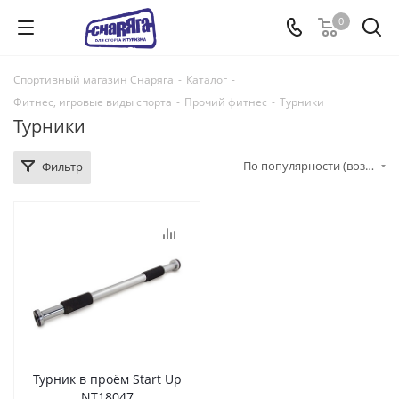
0
Спортивный магазин Снаряга
-
Каталог
-
Фитнес, игровые виды спорта
-
Прочий фитнес
-
Турники
Турники
По популярности (возрастание)
Фильтр
Турник в проём Start Up
NT18047