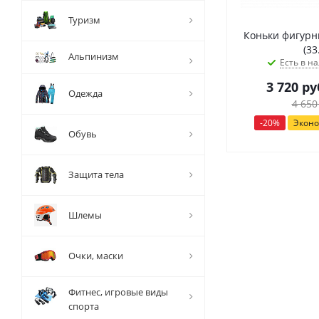
Туризм
Коньки фигурны
(33
Альпинизм
Есть в на
3 720
ру
Одежда
4 650
-
20
%
Экон
Обувь
Защита тела
Шлемы
Очки, маски
Фитнес, игровые виды
спорта