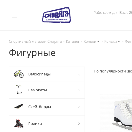
Работаем для Вас с 2
Спортивный магазин Снаряга
-
Каталог
-
Коньки
-
Коньки
-
Фиг
Фигурные
По популярности (в
Велосипеды
Самокаты
Скейтборды
Ролики