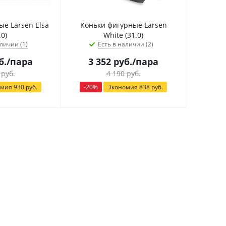
е Larsen Elsa
Коньки фигурные Larsen
.0)
White (31.0)
личии (1)
Есть в наличии (2)
б.
/пара
3 352
руб.
/пара
руб.
4 190
руб.
омия
930
руб.
-
20
%
Экономия
838
руб.