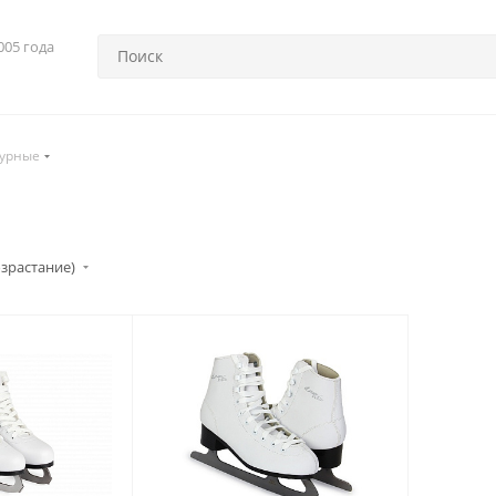
005 года
урные
озрастание)