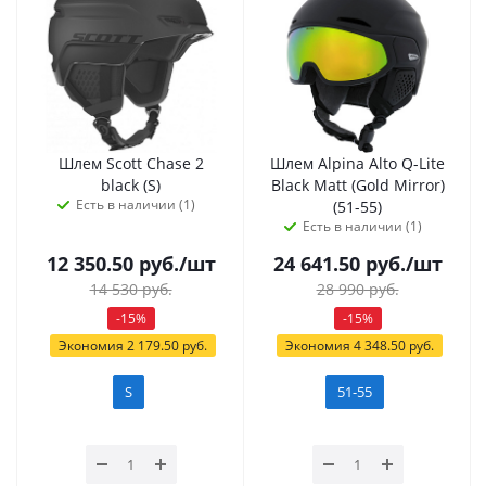
Шлем Scott Chase 2
Шлем Alpina Alto Q-Lite
black (S)
Black Matt (Gold Mirror)
Есть в наличии (1)
(51-55)
Есть в наличии (1)
12 350.50
руб.
/шт
24 641.50
руб.
/шт
14 530
руб.
28 990
руб.
-
15
%
-
15
%
Экономия
2 179.50
руб.
Экономия
4 348.50
руб.
S
51-55