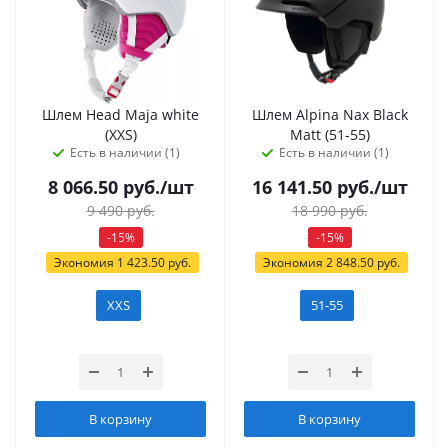
Шлем Head Maja white
Шлем Alpina Nax Black
(XXS)
Matt (51-55)
Есть в наличии (1)
Есть в наличии (1)
8 066.50
руб.
/шт
16 141.50
руб.
/шт
9 490
руб.
18 990
руб.
-
15
%
-
15
%
Экономия
1 423.50
руб.
Экономия
2 848.50
руб.
XXS
51-55
В корзину
В корзину