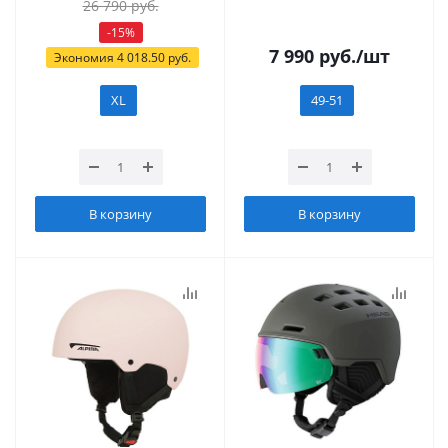
26 790
руб.
-
15
%
7 990
руб.
/шт
Экономия
4 018.50
руб.
XL
49-51
В корзину
В корзину