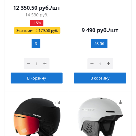
12 350.50
руб.
/шт
14 530
руб.
-
15
%
9 490
руб.
/шт
Экономия
2 179.50
руб.
S
53-56
В корзину
В корзину