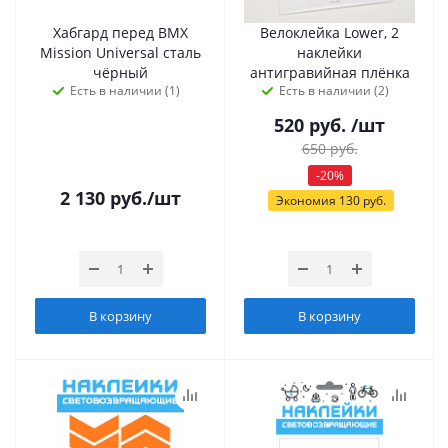
Хабгард перед BMX
Велоклейка Lower, 2
Mission Universal сталь
наклейки
чёрный
антигравийная плёнка
Есть в наличии (1)
Есть в наличии (2)
520
руб.
/шт
650
руб.
-
20
%
2 130
руб.
/шт
Экономия
130
руб.
В корзину
В корзину