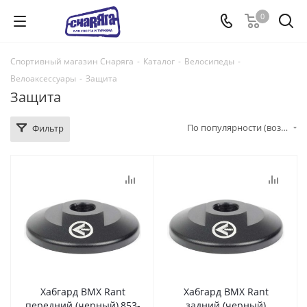
0
Спортивный магазин Снаряга
-
Каталог
-
Велосипеды
-
Велоаксессуары
-
Защита
Защита
По популярности (возрастание)
Фильтр
Хабгард BMX Rant
Хабгард BMX Rant
передний (черный),853-
задний (черный)