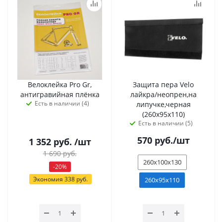
Велоклейка Pro Gr,
Защита пера Velo
антигравийная плёнка
лайкра/неопрен,на
Есть в наличии (4)
липучке,черная
(260х95х110)
Есть в наличии (5)
570
руб.
/шт
1 352
руб.
/шт
1 690
руб.
260х100х130
-
20
%
Экономия
338
руб.
260х95х110