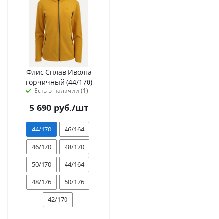
Флис Сплав Иволга
горчичный (44/170)
Есть в наличии (1)
5 690
руб.
/шт
44/170
46/164
46/170
48/170
50/170
44/164
48/176
50/176
42/170