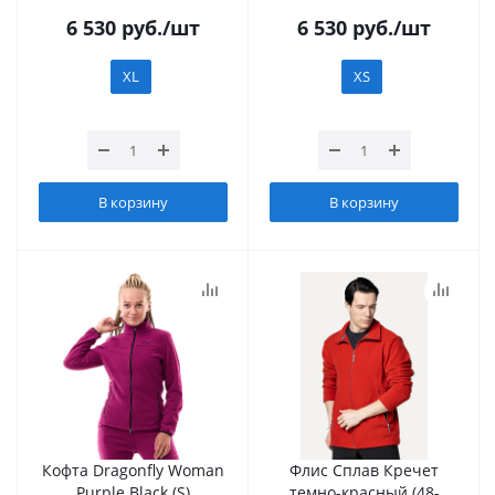
6 530
руб.
/шт
6 530
руб.
/шт
XL
XS
В корзину
В корзину
Кофта Dragonfly Woman
Флис Сплав Кречет
Purple Black (S)
темно-красный (48-