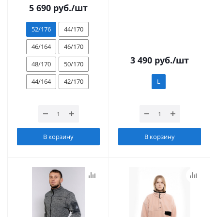
5 690
руб.
/шт
52/176
44/170
46/164
46/170
3 490
руб.
/шт
48/170
50/170
44/164
42/170
L
В корзину
В корзину