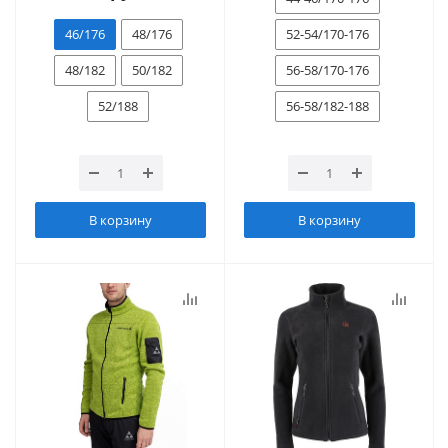
46/176
48/176
52-54/170-176
48/182
50/182
56-58/170-176
52/188
56-58/182-188
В корзину
В корзину