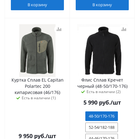
В корзину
В корзину
Куртка Сплав EL Capitan
Флис Сплав Кречет
Polartec 200
черный (48-50/170-176)
Есть в наличии (2)
кипарисовая (46/176)
Есть в наличии (1)
5 990
руб.
/шт
48-50/170-176
52-54/182-188
9 950
руб.
/шт
44-46/170-176