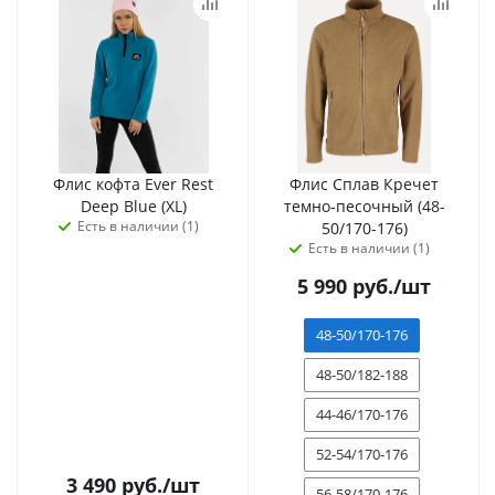
Флис кофта Ever Rest
Флис Сплав Кречет
Deep Blue (XL)
темно-песочный (48-
Есть в наличии (1)
50/170-176)
Есть в наличии (1)
5 990
руб.
/шт
48-50/170-176
48-50/182-188
44-46/170-176
52-54/170-176
3 490
руб.
/шт
56-58/170-176