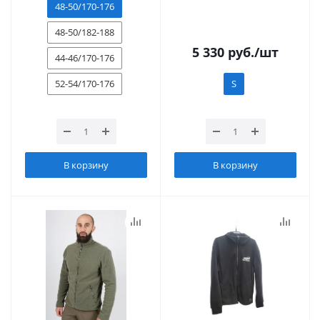
48-50/170-176
48-50/182-188
5 330
руб.
/шт
44-46/170-176
52-54/170-176
S
В корзину
В корзину