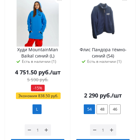
Худи MountainMan
Флис Пандора тёмно-
Baikal синий (L)
синий (54)
Есть в наличии (1)
Есть в наличии (1)
4 751.50
руб.
/шт
5 590
руб.
-
15
%
2 290
руб.
/шт
Экономия
838.50
руб.
L
54
48
46