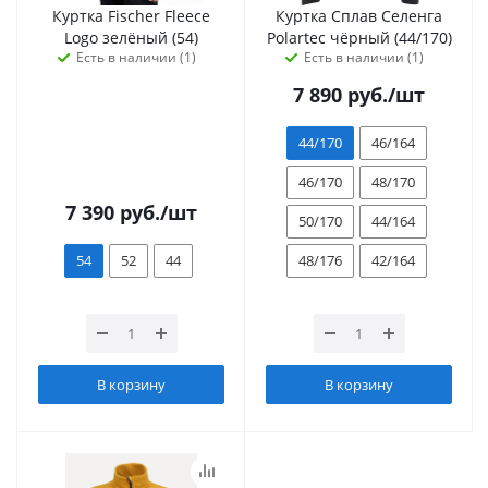
Куртка Fischer Fleece
Куртка Сплав Селенга
Logo зелёный (54)
Polartec чёрный (44/170)
Есть в наличии (1)
Есть в наличии (1)
7 890
руб.
/шт
44/170
46/164
46/170
48/170
7 390
руб.
/шт
50/170
44/164
54
52
44
48/176
42/164
В корзину
В корзину