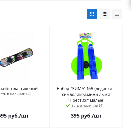
скейт пластиковый
Набор "ЗИМА" №5 (ледянки с
Есть в наличии (4)
символикой,мини лыжи
"Престиж" малые)
Есть в наличии (4)
695
руб.
/шт
395
руб.
/шт