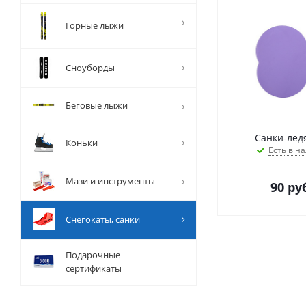
Горные лыжи
Сноуборды
Беговые лыжи
Санки-лед
Коньки
Есть в на
Мази и инструменты
90
руб
Снегокаты, санки
Подарочные
сертификаты