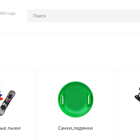
005 года
вые лыжи
Санки,ледянки