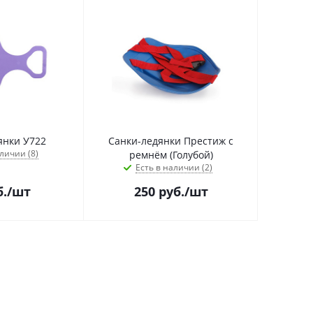
янки У722
Санки-ледянки Престиж с
личии (8)
ремнём (Голубой)
Есть в наличии (2)
.
/шт
250
руб.
/шт