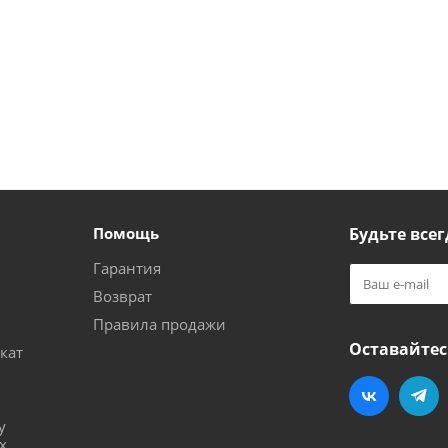
Помощь
Будьте всег
Гарантия
Возврат
Правила продажи
Оставайтес
кат
и
у
х