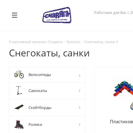
Работаем для Вас с 2
Спортивный магазин Снаряга
-
Каталог
-
Снегокаты, санки
Снегокаты, санки
Велосипеды
Самокаты
Скейтборды
Пластико
Ролики