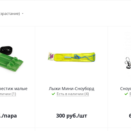
озрастание)
естиж малые
Лыжи Мини-Сноуборд
Сноу
личии (1)
Есть в наличии (4)
.
/пара
300
руб.
/шт