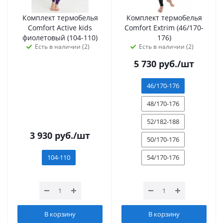
Комплект термобелья
Комплект термобелья
Сomfort Active kids
Сomfort Extrim (46/170-
фиолетовый (104-110)
176)
Есть в наличии (2)
Есть в наличии (2)
5 730
руб.
/шт
46/170-176
48/170-176
52/182-188
3 930
руб.
/шт
50/170-176
104-110
54/170-176
В корзину
В корзину