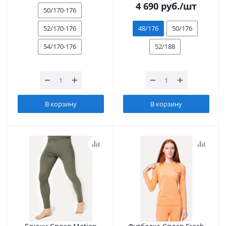
4 690
руб.
/шт
50/170-176
52/170-176
48/176
50/176
54/170-176
52/188
В корзину
В корзину