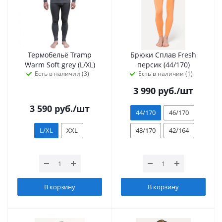
Термобельё Tramp
Брюки Сплав Fresh
Warm Soft grey (L/XL)
персик (44/170)
Есть в наличии (3)
Есть в наличии (1)
3 990
руб.
/шт
3 590
руб.
/шт
44/170
46/170
L/XL
XXL
48/170
42/164
В корзину
В корзину