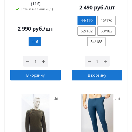
(116)
2 490
руб.
/шт
Есть в наличии (1)
44/170
46/176
2 990
руб.
/шт
52/182
50/182
116
54/188
В корзину
В корзину