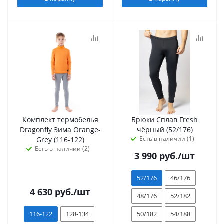
Комплект термобелья
Брюки Сплав Fresh
Dragonfly Зима Orange-
чёрный (52/176)
Есть в наличии (1)
Grey (116-122)
Есть в наличии (2)
3 990
руб.
/шт
52/176
46/176
4 630
руб.
/шт
48/176
52/182
116-122
128-134
50/182
54/188