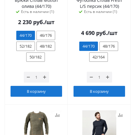
Брюки Сплав Motion
Футболка Сплав Fresh
олива (44/170)
L/S персик (44/170)
Есть в наличии (1)
Есть в наличии (1)
2 230
руб.
/шт
4 690
руб.
/шт
44/170
46/176
52/182
48/182
44/170
48/176
50/182
42/164
В корзину
В корзину