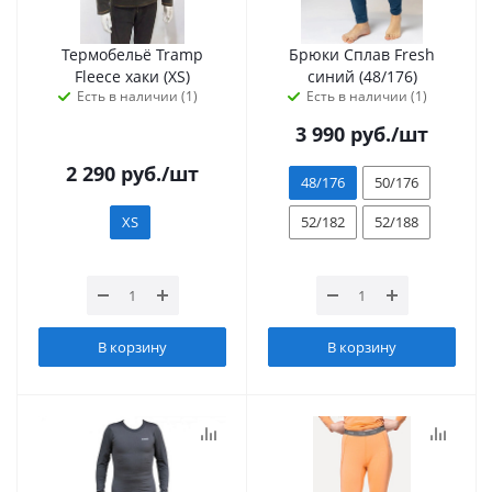
Термобельё Tramp
Брюки Сплав Fresh
Fleece хаки (XS)
синий (48/176)
Есть в наличии (1)
Есть в наличии (1)
3 990
руб.
/шт
2 290
руб.
/шт
48/176
50/176
XS
52/182
52/188
В корзину
В корзину