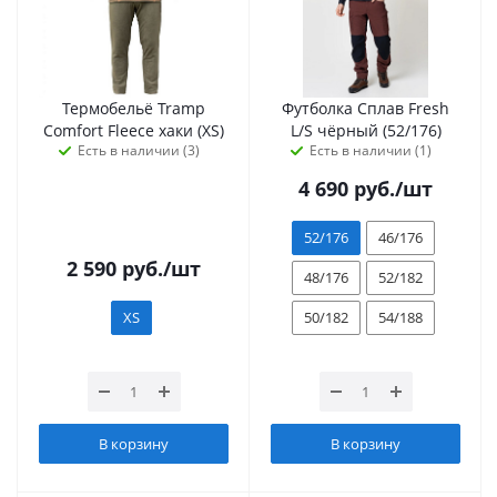
Термобельё Tramp
Футболка Сплав Fresh
Comfort Fleece хаки (XS)
L/S чёрный (52/176)
Есть в наличии (3)
Есть в наличии (1)
4 690
руб.
/шт
52/176
46/176
2 590
руб.
/шт
48/176
52/182
XS
50/182
54/188
В корзину
В корзину