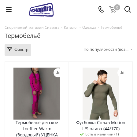
0
Спортивный магазин Снаряга
-
Каталог
-
Одежда
-
Термобельё
Термобельё
По популярности (возрастание)
Фильтр
Термобельё детское
Футболка Сплав Motion
Loeffler Warm
L/S олива (44/170)
Есть в наличии (1)
(бордовый) УЦЕНКА