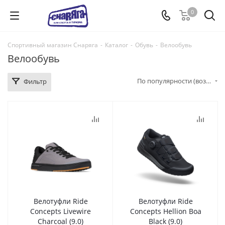
0
Спортивный магазин Снаряга
-
Каталог
-
Обувь
-
Велообувь
Велообувь
По популярности (возрастание)
Фильтр
Велотуфли Ride
Велотуфли Ride
Concepts Livewire
Concepts Hellion Boa
Charcoal (9.0)
Black (9.0)