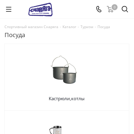
0
Спортивный магазин Снаряга
-
Каталог
-
Туризм
-
Посуда
Посуда
Кастрюли,котлы