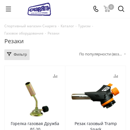
0
Спортивный магазин Снаряга
-
Каталог
-
Туризм
-
Газовое оборудование
-
Резаки
Резаки
По популярности (возрастание)
Фильтр
Горелка газовая Дружба
Резак газовый Tramp
ДГ-20
Spark