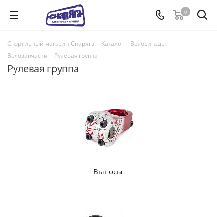
0
Спортивный магазин Снаряга
-
Каталог
-
Велосипеды
-
Велозапчасти
-
Рулевая группа
Рулевая группа
Выносы