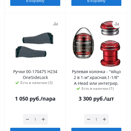
В корзину
В корзину
Ручки 00-170475 H234
Рулевая колонка - "яйцо
OneSideLock
2 в 1-м",красная,1-1/8"
Есть в наличии (3)
A-Head или интегрир.
Есть в наличии (1)
1 050
руб.
/пара
3 300
руб.
/шт