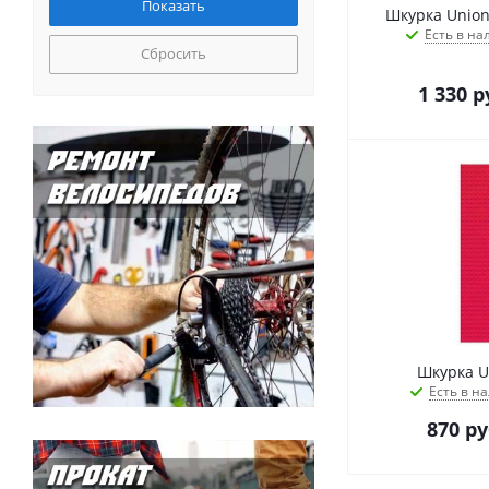
Шкурка Union
Есть в на
Сбросить
1 330
р
Шкурка U
Есть в на
870
ру