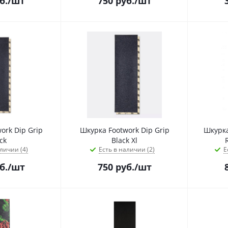
б.
/шт
750
руб.
/шт
ork Dip Grip
Шкурка Footwork Dip Grip
Шкурка
ck
Black Xl
R
личии (4)
Есть в наличии (2)
Е
б.
/шт
750
руб.
/шт