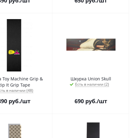
390
руб.
/шт
650
руб.
/шт
 Toy Machine Grip &
Шкурка Union Skull
Есть в наличии (2)
ip It Grip Tape
сть в наличии (48)
890
руб.
/шт
690
руб.
/шт