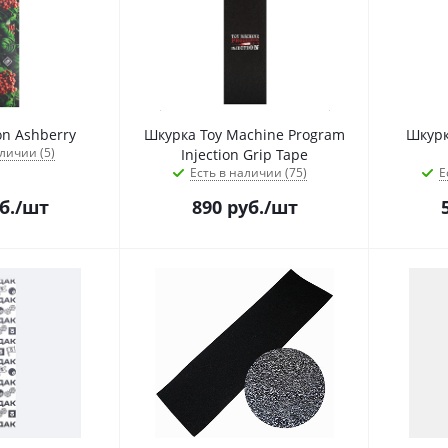
n Ashberry
Шкурка Toy Machine Program
Шкурк
личии (5)
Injection Grip Tape
Есть в наличии (75)
Е
б.
/шт
890
руб.
/шт