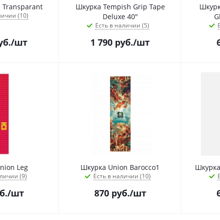
 Transparant
Шкурка Tempish Grip Tape
Шкурк
личии (10)
Deluxe 40"
G
Есть в наличии (5)
уб.
/шт
1 790
руб.
/шт
nion Leg
Шкурка Union Barocco1
Шкурка 
личии (9)
Есть в наличии (10)
б.
/шт
870
руб.
/шт