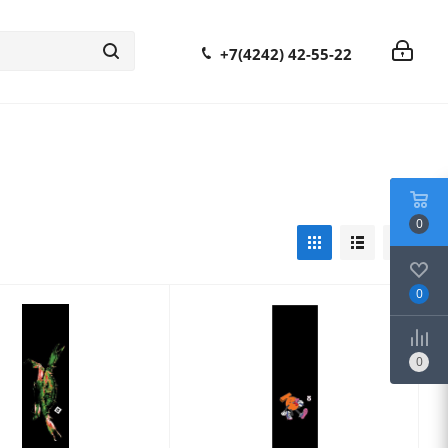
+7(4242) 42-55-22
0
0
0