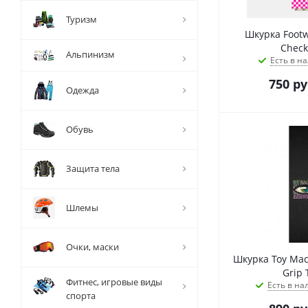
Туризм
Шкурка Footw
Check
Альпинизм
Есть в на
750
ру
Одежда
Обувь
Защита тела
Шлемы
Очки, маски
Шкурка Toy Mac
Grip 
Фитнес, игровые виды
Есть в на
спорта