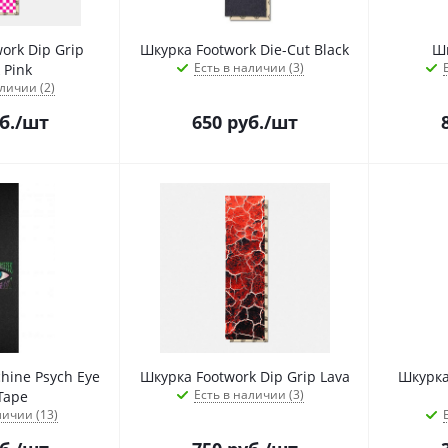
ork Dip Grip
Шкурка Footwork Die-Cut Black
Шк
Есть в наличии (3)
 Pink
личии (2)
б.
/шт
650
руб.
/шт
hine Psych Eye
Шкурка Footwork Dip Grip Lava
Шкурка
Есть в наличии (3)
Tape
личии (13)