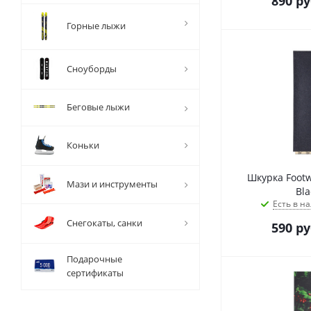
890
ру
Горные лыжи
Сноуборды
Беговые лыжи
Коньки
Шкурка Footw
Мази и инструменты
Bla
Есть в на
Снегокаты, санки
590
ру
Подарочные
сертификаты