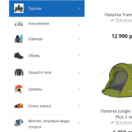
Туризм
Палатка Tram
Есть в на
Альпинизм
12 990
р
Одежда
Обувь
Защита тела
Шлемы
Очки, маски
Палатка Jungl
Plus 2 
Фитнес, игровые виды
Есть в на
спорта