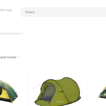
005 года
томатические
озрастание)