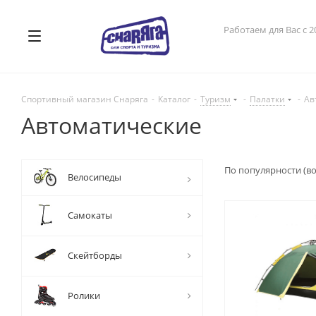
Работаем для Вас с 2
Спортивный магазин Снаряга
-
Каталог
-
Туризм
-
Палатки
-
Ав
Автоматические
По популярности (в
Велосипеды
Самокаты
Скейтборды
Ролики