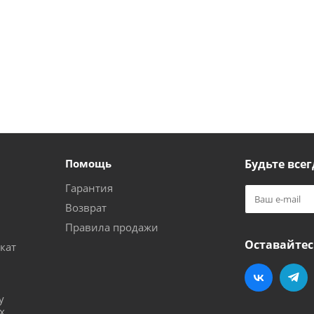
Помощь
Будьте всег
Гарантия
Возврат
Правила продажи
Оставайтес
кат
и
у
х