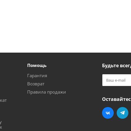
Помощь
Будьте всег
Гарантия
Возврат
Правила продажи
Оставайтес
кат
и
у
х