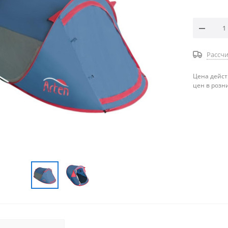
Рассчи
Цена дейст
цен в розн