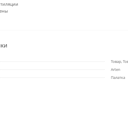
нтиляции
еены
ики
Товар, Тов
Arten
Палатка