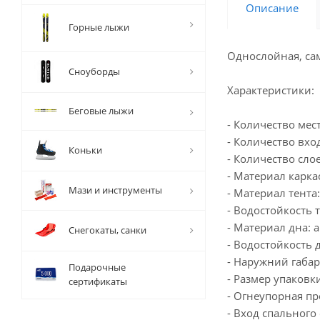
Описание
Горные лыжи
Однослойная, сам
Сноуборды
Характеристики:
Беговые лыжи
- Количество мест
- Количество вхо
Коньки
- Количество слое
- Материал карка
Мази и инструменты
- Материал тента
- Водостойкость т
- Материал дна:
Снегокаты, санки
- Водостойкость д
- Наружний габар
Подарочные
- Размер упаковк
сертификаты
- Огнеупорная п
- Вход спальног