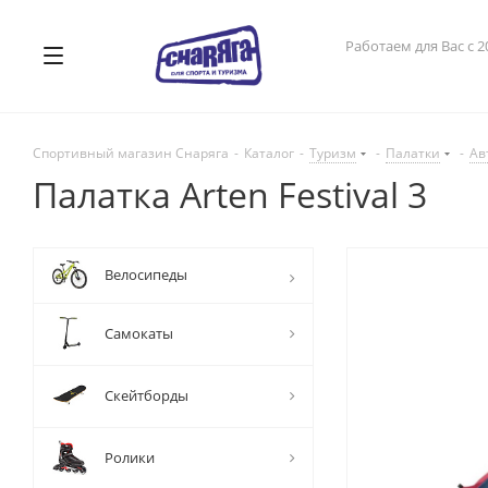
Работаем для Вас с 2
Спортивный магазин Снаряга
-
Каталог
-
Туризм
-
Палатки
-
Ав
Палатка Arten Festival 3
Велосипеды
Самокаты
Скейтборды
Ролики