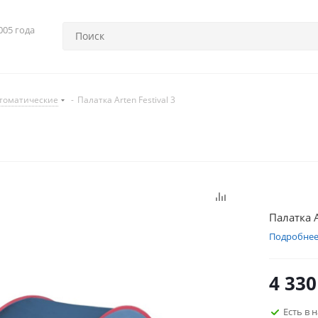
005 года
томатические
-
Палатка Arten Festival 3
Палатка A
Подробне
4 330
Есть в 