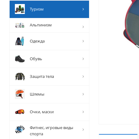
Туризм
Альпинизм
Одежда
Обувь
Защита тела
Шлемы
Очки, маски
Фитнес, игровые виды
спорта