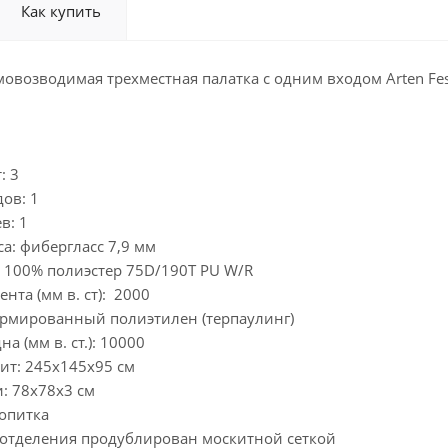
Как купить
овозводимая трехместная палатка с одним входом Arten Fest
: 3
дов: 1
в: 1
са: фибергласс 7,9 мм
: 100% полиэстер 75D/190T PU W/R
ента (мм в. ст): 2000
 армированный полиэтилен (терпаулинг)
на (мм в. ст.): 10000
ит: 245х145х95 см
и: 78х78х3 см
ропитка
о отделения продублирован москитной сеткой