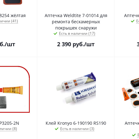
8254 жёлтая
Аптечка Weldtite 7-01014 для
Аптечк
личии (41)
Е
ремонта бескамерных
покрышек снаружи
Есть в наличии (17)
б.
/шт
2 390
руб.
/шт
P3205-2N
Клей Kronyo 6-190190 RS190
Аптечк
личии (8)
Есть в наличии (3)