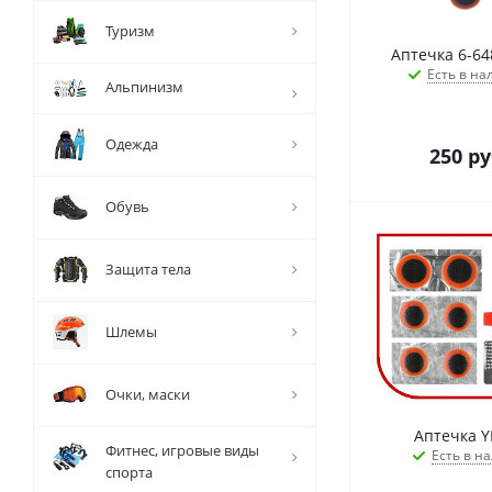
Туризм
Аптечка 6-64
Есть в на
Альпинизм
Одежда
250
ру
Обувь
Защита тела
Шлемы
Очки, маски
Аптечка Y
Фитнес, игровые виды
Есть в на
спорта