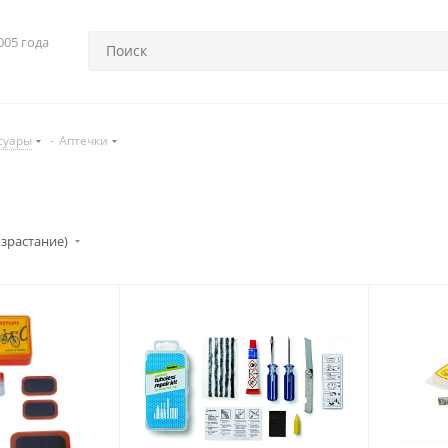
005 года
суары
-
Аптечки
озрастание)