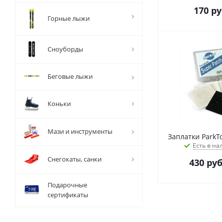
170
ру
Горные лыжи
Сноуборды
Беговые лыжи
Коньки
Мази и инструменты
Заплатки ParkTo
Есть в на
Снегокаты, санки
430
руб
Подарочные
сертификаты