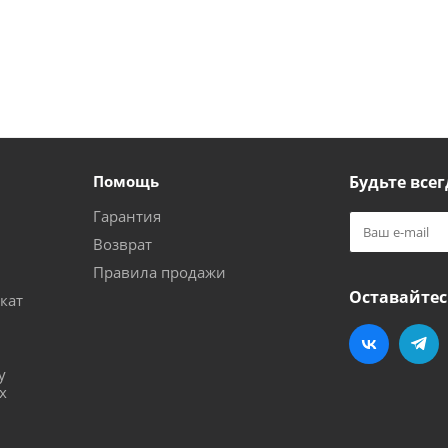
Помощь
Будьте всег
Гарантия
Возврат
Правила продажи
Оставайтес
кат
и
у
х