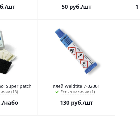
б.
/шт
50
руб.
/шт
1
ol Super patch
Клей Weldtite 7-02001
личии (13)
Есть в наличии (1)
.
/набо
130
руб.
/шт