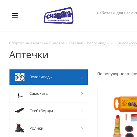
Работаем для Вас с 2
Спортивный магазин Снаряга
-
Каталог
-
Велосипеды
-
Велоаксес
Аптечки
По популярности (в
Велосипеды
Самокаты
Скейтборды
Ролики