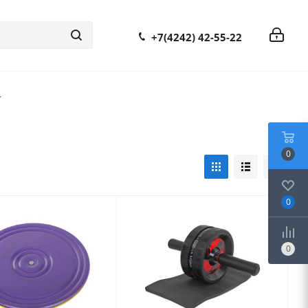
+7(4242) 42-55-22
0
0
0