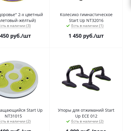
доровье" 2-х цветный
Колесико гимнастическое
олетовый-жёлтый)
Start Up NT32016
Есть в наличии (3)
Есть в наличии (1)
 450
руб.
/шт
1 450
руб.
/шт
ращающийся Start Up
Упоры для отжиманий Start
NT31015
Up ECE 012
Есть в наличии (2)
Есть в наличии (2)