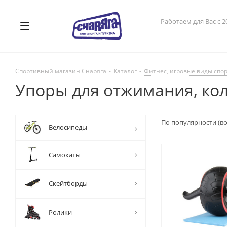
Работаем для Вас с 2
Спортивный магазин Снаряга
-
Каталог
-
Фитнес, игровые виды спо
Упоры для отжимания, ко
По популярности (в
Велосипеды
Самокаты
Скейтборды
Ролики