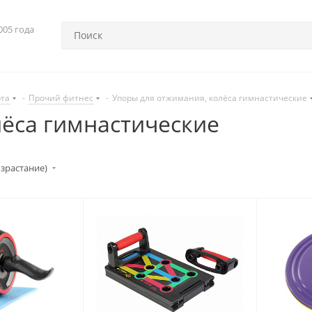
005 года
рта
-
Прочий фитнес
-
Упоры для отжимания, колёса гимнастические
лёса гимнастические
озрастание)