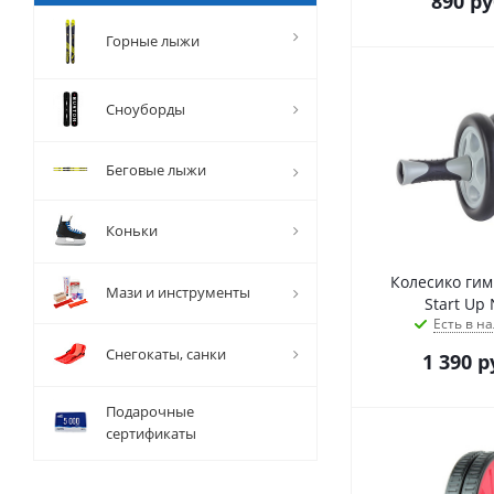
890
ру
Горные лыжи
Сноуборды
Беговые лыжи
Коньки
Колесико гим
Мази и инструменты
Start Up
Есть в на
Снегокаты, санки
1 390
р
Подарочные
сертификаты