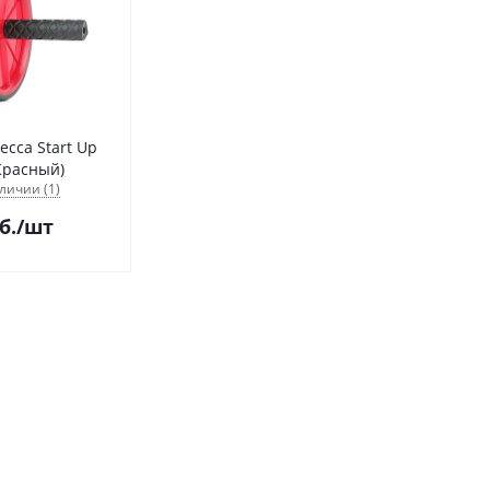
есса Start Up
Красный)
личии (1)
б.
/шт