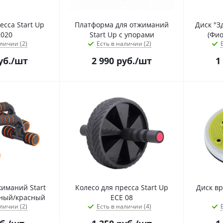
есса Start Up
Платформа для отжиманий
Диск "З
020
Start Up с упорами
(Фи
личии (2)
Есть в наличии (2)
уб.
/шт
2 990
руб.
/шт
1
иманий Start
Колесо для пресса Start Up
Диск в
рный/красный
ЕСЕ 08
личии (2)
Есть в наличии (4)