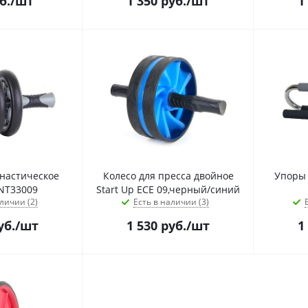
б.
/шт
1 350
руб.
/шт
1
настическое
Колесо для пресса двойное
Упоры 
 NT33009
Start Up ЕСЕ 09,черный/синий
личии (2)
Есть в наличии (3)
уб.
/шт
1 530
руб.
/шт
1