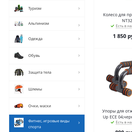
Туризм
Колесо для пр
NT32
Альпинизм
Есть в на
1 850
р
Одежда
Обувь
Защита тела
Шлемы
Очки, маски
Упоры для отж
Up ЕСЕ 04,че
Фитнес, игровые виды
Есть в на
спорта