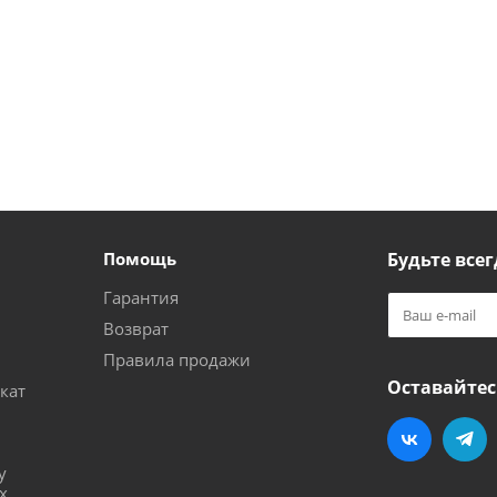
Помощь
Будьте всег
Гарантия
Возврат
Правила продажи
Оставайтес
кат
и
у
х