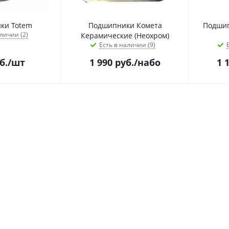
ки Totem
Подшипники Комета
Подшип
личии (2)
Керамические (Неохром)
Есть в наличии (9)
б.
/шт
1 990
руб.
/набо
1 