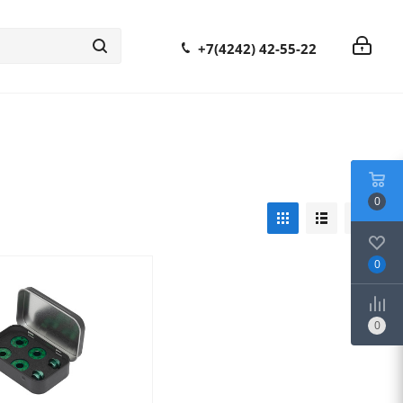
+7(4242) 42-55-22
0
0
0