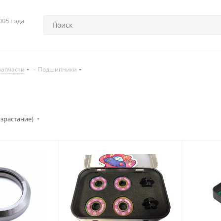
005 года
запчасти
-
Подшипники
озрастание)