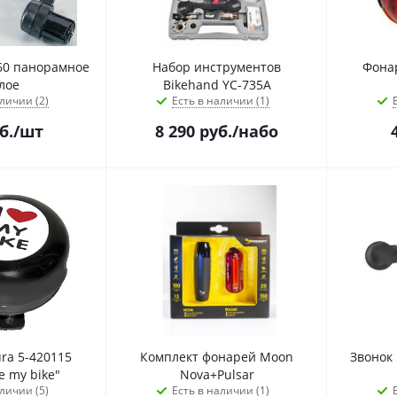
60 панорамное
Набор инструментов
Фона
лое
Bikehand YC-735A
личии (2)
Есть в наличии (1)
б.
/шт
8 290
руб.
/набо
ra 5-420115
Комплект фонарей Moon
Звонок 
ve my bike"
Nova+Pulsar
личии (5)
Есть в наличии (1)