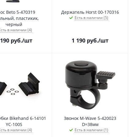
ос Beto 5-470319
Держатель Horst 00-170316
Есть в наличии (5)
льный, пластикик,
черный
Есть в наличии (4)
 190
руб.
/шт
1 190
руб.
/шт
убки Bikehand 6-14101
Звонок M-Wave 5-420023
YC-100S
D=38мм
Есть в наличии (4)
Есть в наличии (1)