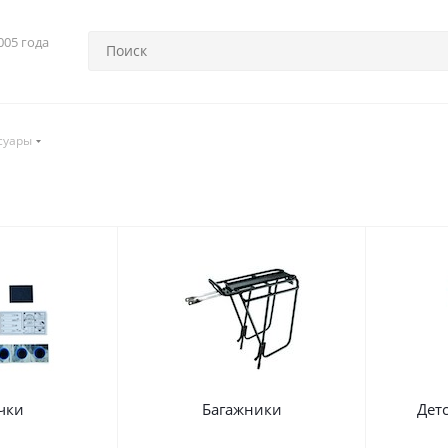
005 года
суары
чки
Багажники
Дет