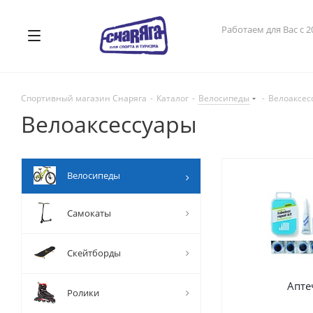
Работаем для Вас с 2
Спортивный магазин Снаряга
-
Каталог
-
Велосипеды
-
Велоаксес
Велоаксессуары
Велосипеды
Самокаты
Скейтборды
Апте
Ролики