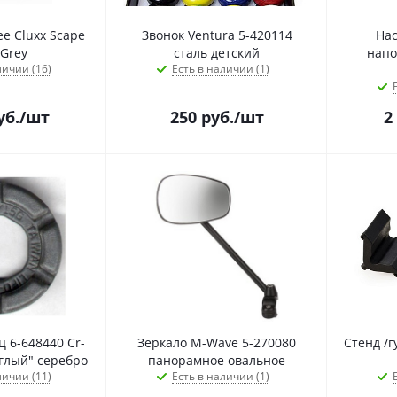
е Cluxx Scape
Звонок Ventura 5-420114
Нас
/Grey
сталь детский
напо
личии (16)
Есть в наличии (1)
уб.
/шт
250
руб.
/шт
2
ц 6-648440 Cr-
Зеркало M-Wave 5-270080
Стенд /г
глый" серебро
панорамное овальное
личии (11)
Есть в наличии (1)