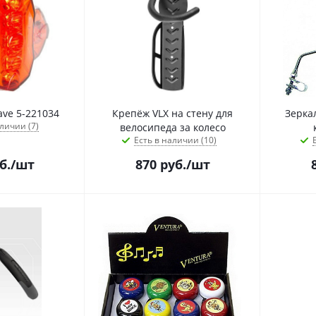
ve 5-221034
Крепёж VLX на стену для
Зерка
личии (7)
велосипеда за колесо
Есть в наличии (10)
б.
/шт
870
руб.
/шт