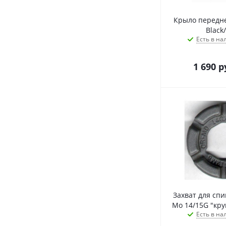
Крыло передне
Black
Есть в на
1 690
р
Захват для спи
Mo 14/15G "кру
Есть в на