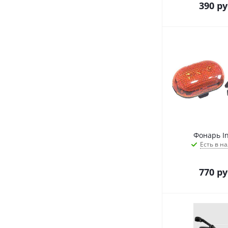
390
ру
Фонарь Inf
Есть в на
770
ру