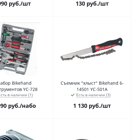
990
руб.
/шт
130
руб.
/шт
абор Bikehand
Съемник "хлыст" Bikehand 6-
трументов YC-728
14501 YC-501A
Есть в наличии (1)
Есть в наличии (3)
990
руб.
/набо
1 130
руб.
/шт