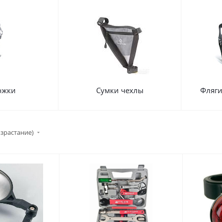
ожки
Сумки чехлы
Фляги
озрастание)