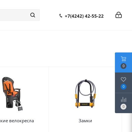
+7(4242) 42-55-22
0
0
0
ские велокресла
Замки