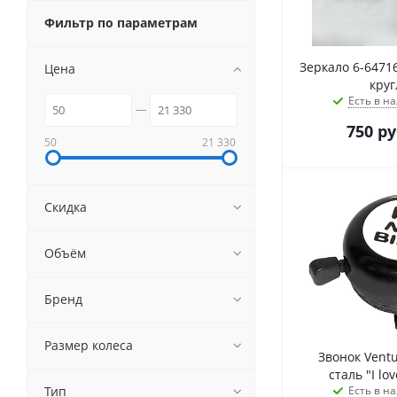
Фильтр по параметрам
Зеркало 6-6471
Цена
круг
Есть в на
750
ру
50
21 330
Скидка
Объём
Бренд
Размер колеса
Звонок Ventu
сталь "I lo
Тип
Есть в на