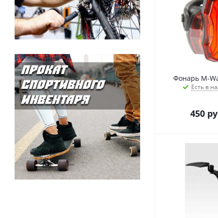
Фонарь M-Wa
Есть в на
450
ру