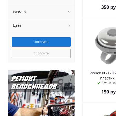
350
ру
Размер
Цвет
Сбросить
Звонок 00-170
пластик
Есть в на
150
ру