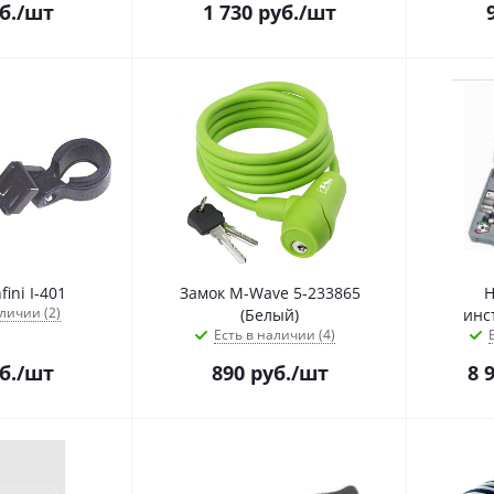
б.
/шт
1 730
руб.
/шт
ini I-401
Замок M-Wave 5-233865
Н
личии (2)
(Белый)
инс
Есть в наличии (4)
б.
/шт
890
руб.
/шт
8 