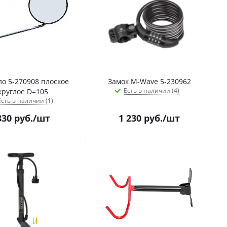
ло 5-270908 плоское
Замок M-Wave 5-230962
Есть в наличии (4)
круглое D=105
Есть в наличии (1)
830
руб.
/шт
1 230
руб.
/шт