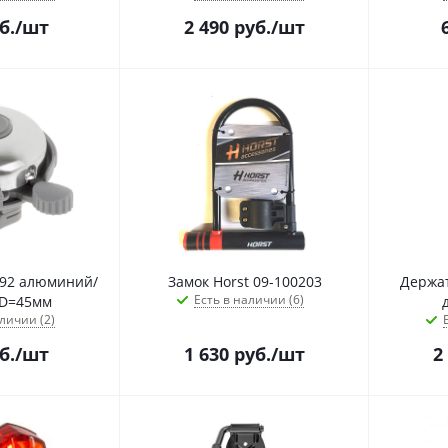
б.
/шт
2 490
руб.
/шт
692 алюминий/
Замок Horst 09-100203
Держат
Есть в наличии (6)
 D=45мм
личии (2)
б.
/шт
1 630
руб.
/шт
2