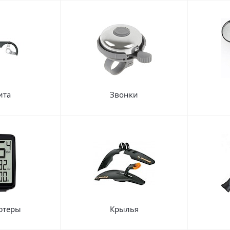
ита
Звонки
ютеры
Крылья